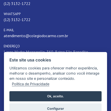
(12) 3132-1722
WHATSAPP
(12) 3132-1722
E-MAIL
atendimento@colegiodocarmo.com.br
ENDEREÇO
Largo Madre Mazzarello, 360, Bairro São Benedito,
Guaratinguetá, SP, 12502-051, Brasil
Este site usa cookies
Utilizamos cookies para oferecer melhor experiência,
melhorar o desempenho, analisar como você interage
em nosso site e personalizar conteúdo.
Política de Privacidade
© 2015-2026. Instituto Nossa Senhora do Carmo | Educação de qualidade.
Ok, aceito.
Todos os Direitos Reservados.
Política de Privacidade
Configurar