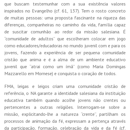
que buscam testemunhar com a sua existência valores
inspirados no Evangelho (cf. 61, 137). Tem o rosto concreto
de muitas pessoas: uma proposta fascinante na riqueza das
diferenças, companheiras no caminho da vida, família capaz
de suscitar comunhão ao redor da missão salesiana. É
“comunidade de adultos” que escolheram colocar em jogo
como educadores/educadoras no mundo juvenil com e para os
jovens, fazendo a experiência de ser pequena comunidade
cristão que anima e é a alma de um ambiente educativo
juvenil que “atrai como um ímã” (como Maria Domingas
Mazzarello em Mornese) e conquista o coração de todos.
FMA, leigas e leigos criam uma comunidade cristão de
referência, o NA garante a identidade salesiana da instituição
educativa também quando acolhe jovens não crentes ou
pertencentes a outras religiões. Interrogam‐se sobre a
missão, explicitando‐lhe a natureza “crente”, partilham os
processos de animação da fé, expressam a pertença através
da participação, formação, celebração da vida e da fé (cf.