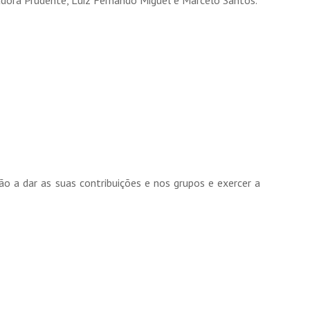
sadora Prudente, Luiz Fernando Miguel e Marcelo Santos.
 a dar as suas contribuições e nos grupos e exercer a