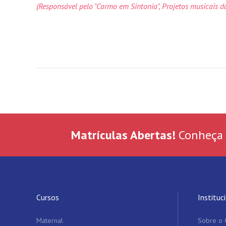
(Responsável pelo "Carmo em Sintonia", Projetos musicais 
Matrículas Abertas!
Conheça
Cursos
Instituc
Maternal
Sobre o 