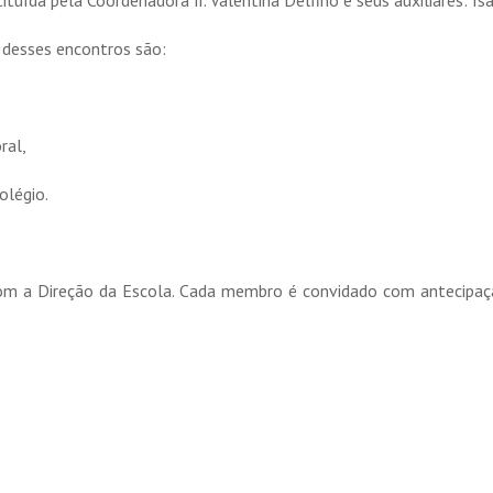
uída pela Coordenadora Ir. Valentina Delfino e seus auxiliares: I
desses encontros são:
ral,
olégio.
om a Direção da Escola. Cada membro é convidado com antecipação