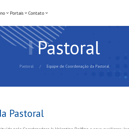
uno
Portais
Contato
Pastoral
Pastoral
Equipe de Coordenação da Pastoral
a Pastoral