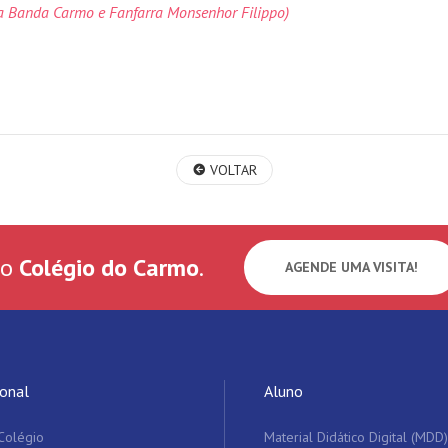
da Banda Carmo e Fanfarra Monsenhor Filippo)
VOLTAR
 o
Colégio do Carmo
.
AGENDE UMA VISITA!
ional
Aluno
Colégio
Material Didático Digital (MDD)