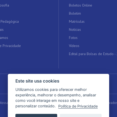
osofia
Boletos Online
Boletim
 Pedagógica
Matrículas
ais
Notícias
tamos
Fotos
de Privacidade
Vídeos
Edital para Bolsas de Estudo -
Este site usa cookies
Utilizamos cookies para oferecer melhor
experiência, melhorar o desempenho, analisar
como você interage em nosso site e
 Nossa Senhora do Carmo | Educação de qualidade. Todos os Direitos Reservado
personalizar conteúdo.
Política de Privacidade