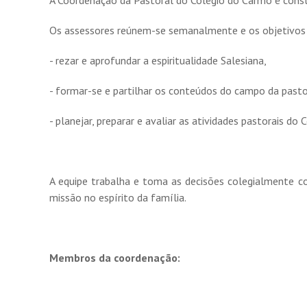
A Coordenação da Pastoral do Colégio do Carmo é constit
Os assessores reúnem-se semanalmente e os objetivos 
- rezar e aprofundar a espiritualidade Salesiana,
- formar-se e partilhar os conteúdos do campo da pasto
- planejar, preparar e avaliar as atividades pastorais do C
A equipe trabalha e toma as decisões colegialmente c
missão no espírito da família.
Membros da coordenação: